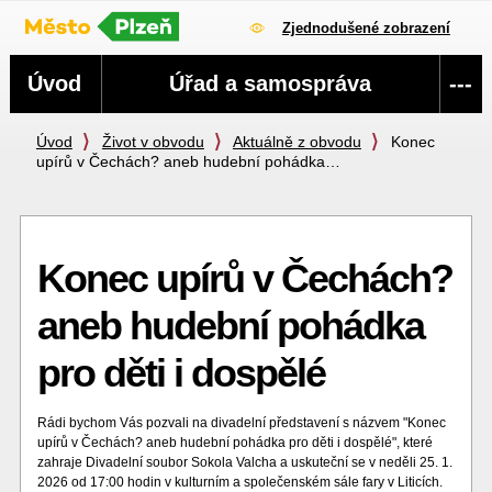
Zjednodušené zobrazení
Navigace
Úvod
Úřad a samospráva
---
Úvod
Život v obvodu
Aktuálně z obvodu
Konec
upírů v Čechách? aneb hudební pohádka…
Konec upírů v Čechách?
aneb hudební pohádka
pro děti i dospělé
Rádi bychom Vás pozvali na divadelní představení s názvem "Konec
upírů v Čechách? aneb hudební pohádka pro děti i dospělé", které
zahraje
Divadelní soubor Sokola Valcha a uskuteční
se v neděli 25. 1.
2026 od 17:00 hodin v kulturním a s
polečenském sále fary v Liticích.