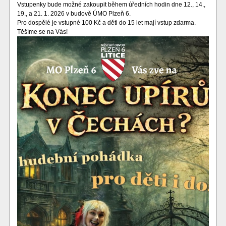
Vstupenky bude možné zakoupit během úředních hodin dne 12., 14.,
19., a 21. 1. 2026 v budově ÚMO Plzeň 6.
Pro dospělé je vstupné 100 Kč a děti do 15 let mají vstup zdarma.
Těšíme se na Vás!