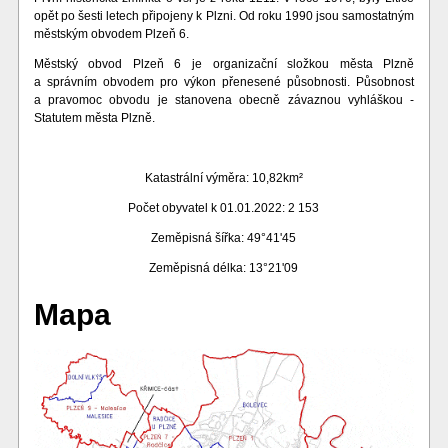
opět po šesti letech připojeny k Plzni. Od roku 1990 jsou samostatným
městským obvodem Plzeň 6.
Městský obvod Plzeň 6 je organizační složkou města Plzně
a správním obvodem pro výkon přenesené působnosti. Působnost
a pravomoc obvodu je stanovena obecně závaznou vyhláškou -
Statutem města Plzně.
Katastrální výměra: 10,82km²
Počet obyvatel k 01.01.2022: 2 153
Zeměpisná šířka: 49°41'45
Zeměpisná délka: 13°21'09
Mapa