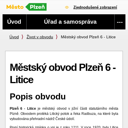
Zjednodušené zobrazení
Navigace
Úvod
Úřad a samospráva
---
Úvod
Život v obvodu
Městský obvod Plzeň 6 - Litice
Městský obvod Plzeň 6 -
Litice
Popis obvodu
Plzeň 6 - Litice
je městský obvod v jižní části statutárního města
Plzně. Obvodem protéká Litický potok a řeka Radbuza, na které byla
vybudována přehradní nádrž České údolí.
První historická zmínka o vsi je z roku 1211. V roce 1970, byly Litice