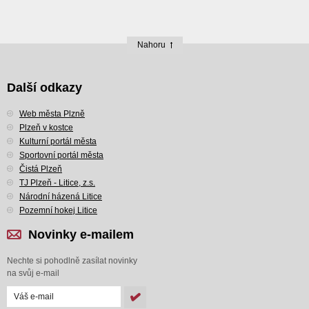
Nahoru
Další odkazy
Web města Plzně
Plzeň v kostce
Kulturní portál města
Sportovní portál města
Čistá Plzeň
TJ Plzeň - Litice, z.s.
Národní házená Litice
Pozemní hokej Litice
Novinky e-mailem
Nechte si pohodlně zasílat novinky
na svůj e-mail