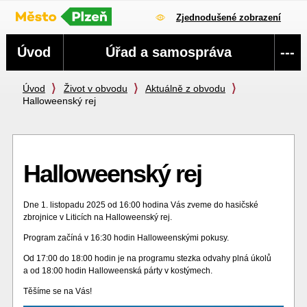
Zjednodušené zobrazení
Navigace
Úvod
Úřad a samospráva
---
Úvod
Život v obvodu
Aktuálně z obvodu
Halloweenský rej
Halloweenský rej
Dne 1. listopadu 2025 od 16:00 hodina Vás zveme do hasičské
zbrojnice v Liticích na Halloweenský rej.
Program začíná v 16:30 hodin Halloweenskými pokusy.
Od 17:00 do 18:00 hodin je na programu stezka odvahy plná úkolů
a od 18:00 hodin Halloweenská párty v kostýmech.
Těšíme se na Vás!