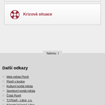
Krizová situace
Nahoru
Další odkazy
Web města Plzně
Plzeň v kostce
Kulturní portál města
Sportovní portál města
Čistá Plzeň
TJ Plzeň - Litice, z.s.
Národní házená Litice